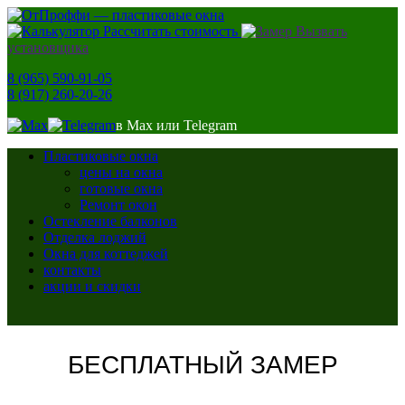
Рассчитать стоимость
Вызвать
установщика
8 (965) 590-91-05
8 (917) 260-20-26
в Max или Telegram
Пластиковые окна
цены на окна
готовые окна
Ремонт окон
Остекление балконов
Отделка лоджий
Окна для коттеджей
контакты
акции и скидки
БЕСПЛАТНЫЙ ЗАМЕР